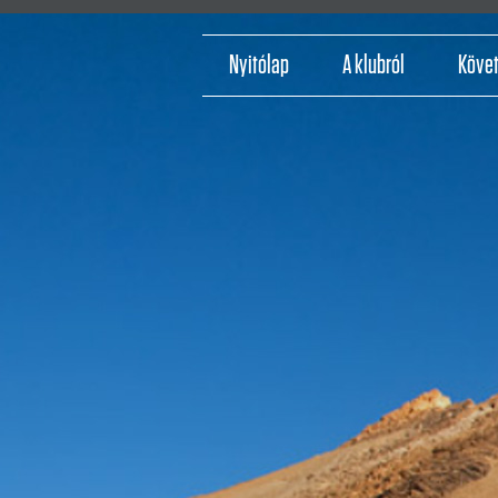
Nyitólap
A klubról
Köve