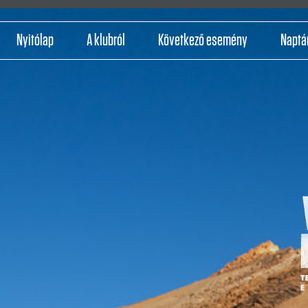
Nyitólap
A klubról
Következő esemény
Naptá