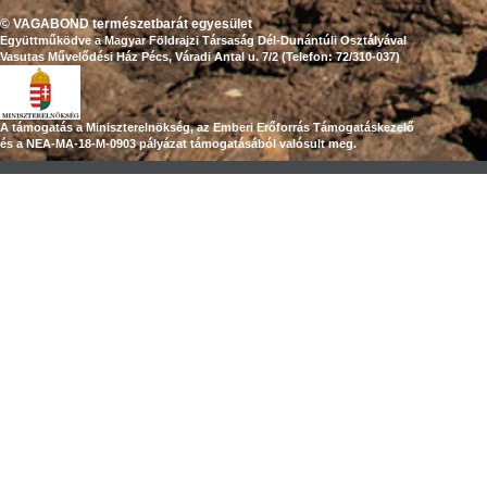
© VAGABOND természetbarát egyesület
Együttműködve a Magyar Földrajzi Társaság Dél-Dunántúli Osztályával
Vasutas Művelődési Ház Pécs, Váradi Antal u. 7/2 (Telefon: 72/310-037)
A támogatás a Miniszterelnökség, az Emberi Erőforrás Támogatáskezelő
és a NEA-MA-18-M-0903 pályázat támogatásából valósult meg.