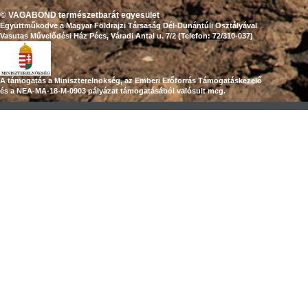
© VAGABOND természetbarát egyesület
Együttműködve a Magyar Földrajzi Társaság Dél-Dunántúli Osztályával
Vasutas Művelődési Ház Pécs, Váradi Antal u. 7/2 (Telefon: 72/310-037)
A támogatás a Miniszterelnökség, az Emberi Erőforrás Támogatáskezelő
és a NEA-MA-18-M-0903 pályázat támogatásából valósult meg.