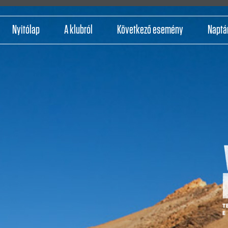
Nyitólap
A klubról
Következő esemény
Naptá