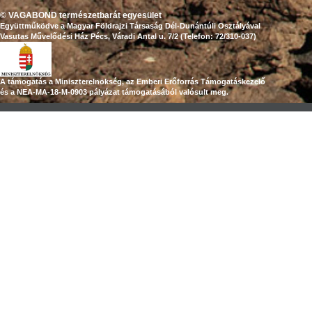
© VAGABOND természetbarát egyesület
Együttműködve a Magyar Földrajzi Társaság Dél-Dunántúli Osztályával
Vasutas Művelődési Ház Pécs, Váradi Antal u. 7/2 (Telefon: 72/310-037)
A támogatás a Miniszterelnökség, az Emberi Erőforrás Támogatáskezelő
és a NEA-MA-18-M-0903 pályázat támogatásából valósult meg.