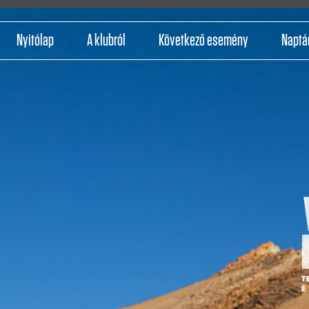
Nyitólap
A klubról
Következő esemény
Naptá