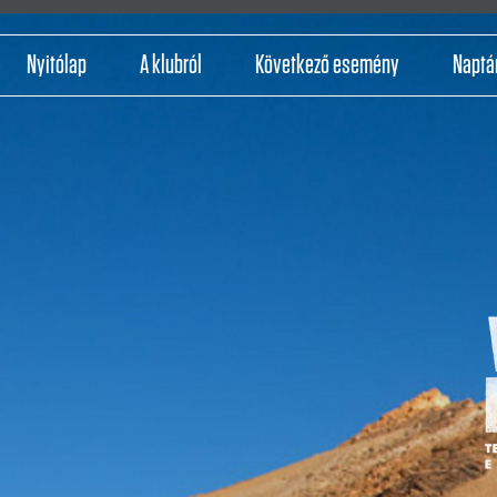
Nyitólap
A klubról
Következő esemény
Naptá