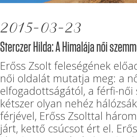
2015-03-23
Sterczer Hilda: A Himalája női szemm
Erőss Zsolt feleségének elő
női oldalát mutatja meg: a n
elfogadottságától, a férfi-nő
kétszer olyan nehéz hálózsáki
férjével, Erőss Zsolttal háro
járt, kettő csúcsot ért el. Erő