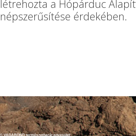
létrehozta a Hópárduc Alapí
népszerűsítése érdekében.
© VAGABOND természetbarát egyesület