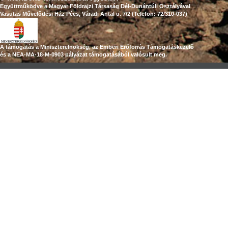
Együttműködve a Magyar Földrajzi Társaság Dél-Dunántúli Osztályával
Vasutas Művelődési Ház Pécs, Váradi Antal u. 7/2 (Telefon: 72/310-037)
A támogatás a Miniszterelnökség, az Emberi Erőforrás Támogatáskezelő
és a NEA-MA-18-M-0903 pályázat támogatásából valósult meg.