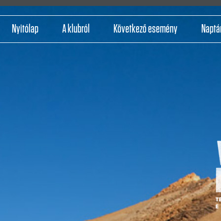
Nyitólap
A klubról
Következő esemény
Naptá