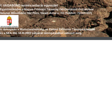
© VAGABOND természetbarát egyesület
Együttműködve a Magyar Földrajzi Társaság Dél-Dunántúli Osztályával
Vasutas Művelődési Ház Pécs, Váradi Antal u. 7/2 (Telefon: 72/310-037)
A támogatás a Miniszterelnökség, az Emberi Erőforrás Támogatáskezelő
és a NEA-MA-18-M-0903 pályázat támogatásából valósult meg.