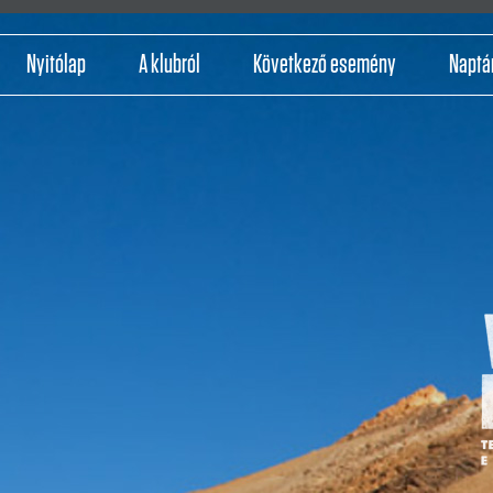
Nyitólap
A klubról
Következő esemény
Naptá