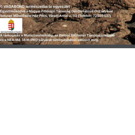
© VAGABOND természetbarát egyesület
Együttműködve a Magyar Földrajzi Társaság Dél-Dunántúli Osztályával
Vasutas Művelődési Ház Pécs, Váradi Antal u. 7/2 (Telefon: 72/310-037)
A támogatás a Miniszterelnökség, az Emberi Erőforrás Támogatáskezelő
és a NEA-MA-18-M-0903 pályázat támogatásából valósult meg.