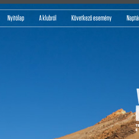
Nyitólap
A klubról
Következő esemény
Naptá